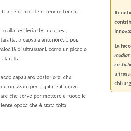
nto che consente di tenere l’occhio
Il cont
contrib
mm alla periferia della cornea,
innova
taratta, o capsula anteriore, e poi,
La faco
velocità di ultrasuoni, come un piccolo
mediant
ataratta,
cristal
ultrasu
o sacco capsulare posteriore, che
chirurg
 e utilizzato per ospitare il nuovo
oculare che serve per mettere a fuoco le
a lente opaca che è stata tolta