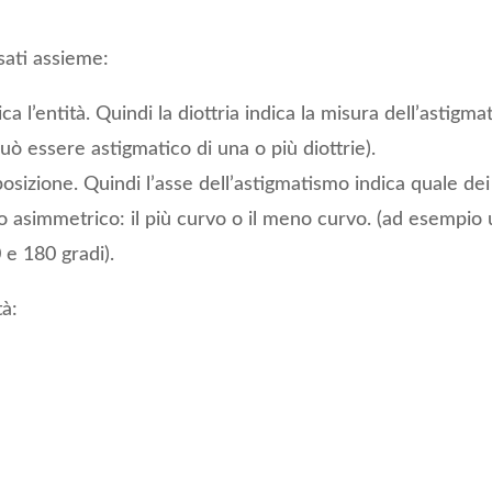
sati assieme:
ica l’entità. Quindi la diottria indica la misura dell’astig
uò essere astigmatico di una o più diottrie).
 posizione. Quindi l’asse dell’astigmatismo indica quale de
ano asimmetrico: il più curvo o il meno curvo. (ad esempio
 e 180 gradi).
tà: